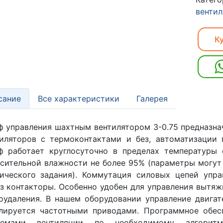
венти
Ку
сание
Все характеристики
Галерея
 управления шахтным вентилятором 3-0.75 предназна
иляторов с термоконтактами и без, автоматизации 
ф работает круглосуточно в пределах температуры 
сительной влажности не более 95% (параметры могут
нического задания). Коммутация силовых цепей упр
з контакторы. Особенно удобен для управления вытяж
удаления. В нашем оборудовании управление двига
лируется частотными приводами. Программное обес
темами вентиляции по необходимому алгоритму