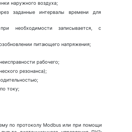
онки наружного воздуха;
ерез заданные интервалы времени для
 при необходимости записывается, с
озобновлении питающего напряжения;
неисправности рабочего;
ческого резонанса);
водительностью;
по току;
ему по протоколу Modbus или при помощи
 пульта дистанционного управления ПУ2;