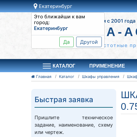
Екатеринбург
Это ближайши к вам
Работаем с 2001 года
город:
Екатеринбург
СИСТЕМА-А
Да
Другой
Шкафы управления, частотные пр
КАТАЛОГ
ПРИМЕНЕНИЕ
Главная
Каталог
Шкафы управления
ШК
Быстрая заявка
0.7
Пришлите техническое
задание, наименование, схему
или чертеж.