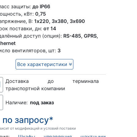
ласс защиты:
до IP66
ощность, кВт:
0,75
апряжение, В:
1x220, 3х380, 3х690
рок поставки, дн:
от 14
далённый доступ (опция):
RS-485, GPRS,
thernet
исло вентиляторов, шт:
3
Все характеристики
Доставка до терминала
транспортной компании
Наличие:
под заказ
по запросу*
:
висит от модификаций и условий поставки
гория:
Шкафы управления шахтными