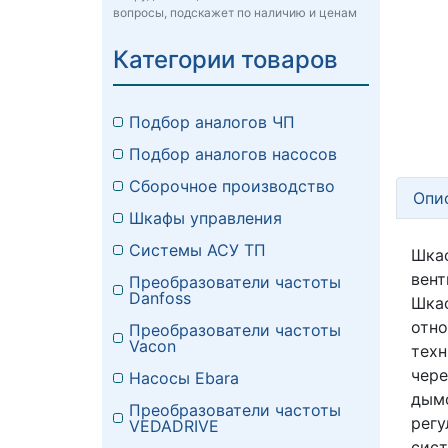
вопросы, подскажет по наличию и ценам
Категории товаров
Подбор аналогов ЧП
Подбор аналогов насосов
Сборочное производство
Опи
Шкафы управления
Системы АСУ ТП
Шкаф
вент
Преобразователи частоты
Danfoss
Шка
отно
Преобразователи частоты
Vacon
тех
чере
Насосы Ebara
дымо
Преобразователи частоты
регу
VEDADRIVE
сис