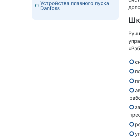
Устройства плавного пуска
допо
Danfoss
Шк
Руч
упра
«Раб
с
п
п
а
рабо
з
пре
р
у