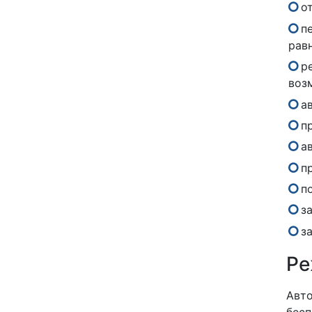
о
п
рав
р
воз
а
п
а
п
п
з
з
Ре
Авто
бесп