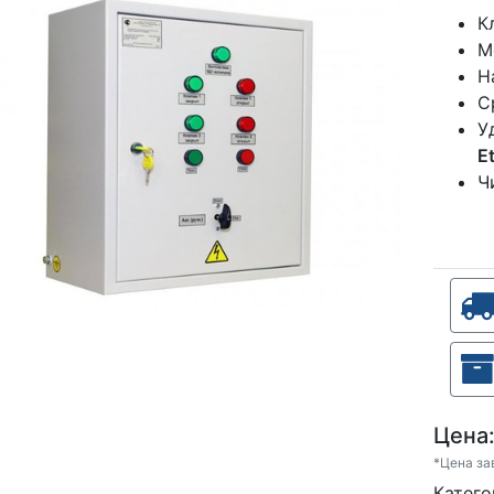
К
М
Н
С
У
E
Ч
Цена
*Цена за
Кате