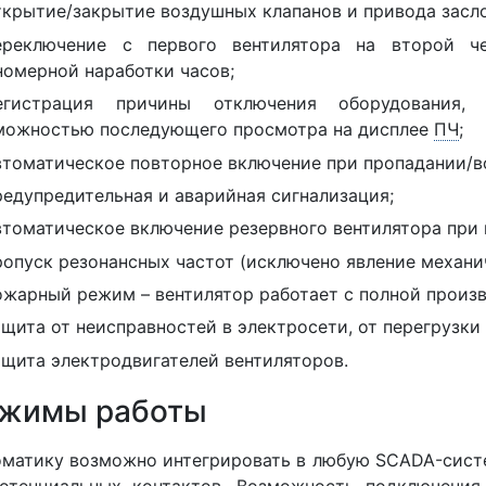
ткрытие/закрытие воздушных клапанов и привода засл
ереключение с первого вентилятора на второй ч
номерной наработки часов;
егистрация причины отключения оборудования,
можностью последующего просмотра на дисплее
ПЧ
;
втоматическое повторное включение при пропадании/в
редупредительная и аварийная сигнализация;
втоматическое включение резервного вентилятора при 
ропуск резонансных частот (исключено явление механи
ожарный режим – вентилятор работает с полной произ
ащита от неисправностей в электросети, от перегрузки 
ащита электродвигателей вентиляторов.
жимы работы
матику возможно интегрировать в любую SCADA-сист
отенциальных контактов. Возможность подключения