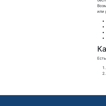
Возм
или 
Ка
Есть