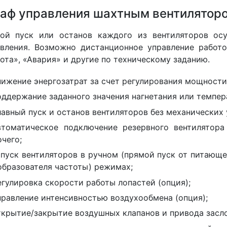
аф управления шахтным вентиляторо
ной пуск или останов каждого из вентиляторов ос
вления. Возможно дистанционное управление работ
ота», «Авария» и другие по техническому заданию.
нижение энергозатрат за счет регулирования мощности
оддержание заданного значения нагнетания или темпер
лавный пуск и останов вентиляторов без механических 
втоматическое подключение резервного вентилятора
чего;
апуск вентиляторов в ручном (прямой пуск от питающе
образователя частоты) режимах;
егулировка скорости работы лопастей (опция);
правление интенсивностью воздухообмена (опция);
ткрытие/закрытие воздушных клапанов и привода засл