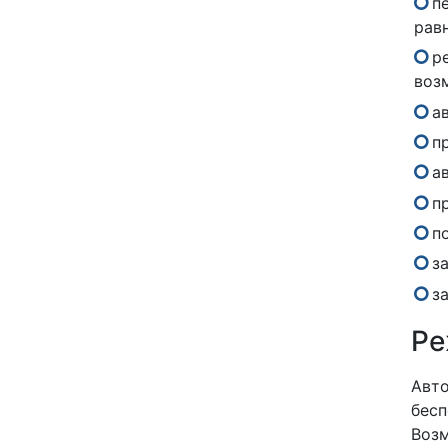
п
рав
р
воз
а
п
а
п
п
з
з
Ре
Авто
бесп
Возм