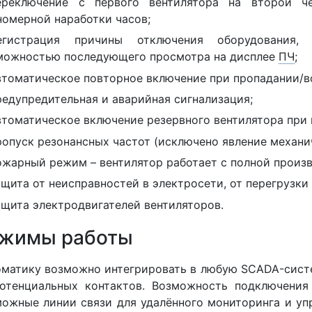
ереключение с первого вентилятора на второй ч
номерной наработки часов;
егистрация причины отключения оборудования,
можностью последующего просмотра на дисплее
ПЧ
;
втоматическое повторное включение при пропадании/в
редупредительная и аварийная сигнализация;
втоматическое включение резервного вентилятора при 
ропуск резонансных частот (исключено явление механи
ожарный режим – вентилятор работает с полной произ
ащита от неисправностей в электросети, от перегрузки 
ащита электродвигателей вентиляторов.
жимы работы
матику возможно интегрировать в любую SCADA-сист
отенциальных контактов. Возможность подключения
ожные линии связи для удалённого мониторинга и упр