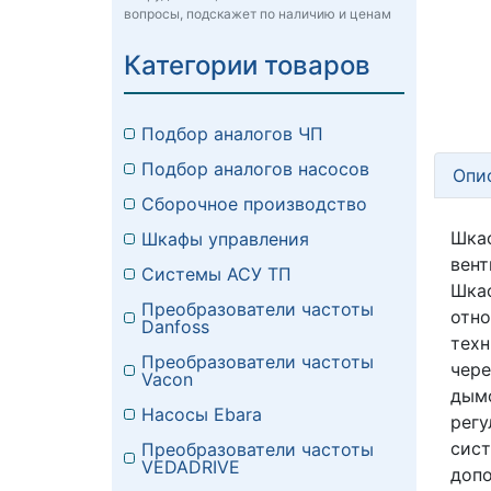
вопросы, подскажет по наличию и ценам
Категории товаров
Подбор аналогов ЧП
Подбор аналогов насосов
Опи
Сборочное производство
Шкаф
Шкафы управления
вент
Системы АСУ ТП
Шка
Преобразователи частоты
отно
Danfoss
тех
Преобразователи частоты
чере
Vacon
дым
Насосы Ebara
регу
сис
Преобразователи частоты
VEDADRIVE
допо