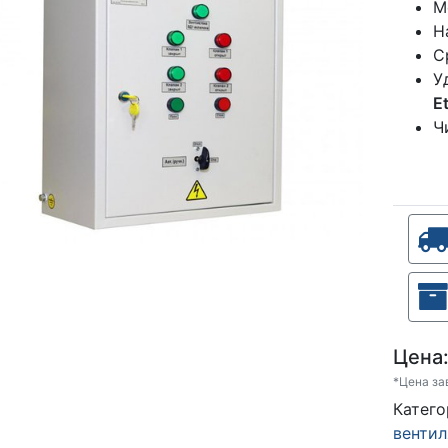
М
Н
С
У
E
Ч
Цена
*Цена за
Кате
венти