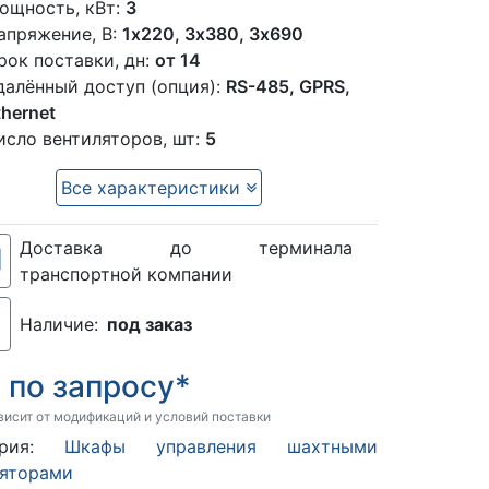
ощность, кВт:
3
апряжение, В:
1x220, 3х380, 3х690
рок поставки, дн:
от 14
далённый доступ (опция):
RS-485, GPRS,
thernet
исло вентиляторов, шт:
5
Все характеристики
Доставка до терминала
транспортной компании
Наличие:
под заказ
по запросу*
:
висит от модификаций и условий поставки
гория:
Шкафы управления шахтными
ляторами