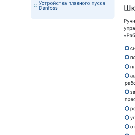
Устройства плавного пуска
Шк
Danfoss
Руч
упра
«Раб
с
п
п
а
рабо
з
пре
р
у
о