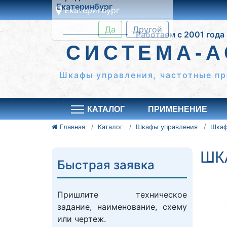
Екатеринбург
Это ближайши к вам
Работаем с 2001 года
город:
Екатеринбург
СИСТЕМА-А
Да
Другой
Шкафы управления, частотные пр
КАТАЛОГ
ПРИМЕНЕНИЕ
Главная
Каталог
Шкафы управления
ШК
Быстрая заявка
Пришлите техническое
задание, наименование, схему
или чертеж.