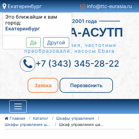
Екатеринбург
info@ttc-eurasia.ru
Это ближайши к вам
Работаем с 2001 года
город:
Екатеринбург
СИСТЕМА-АСУТП
Да
Другой
Шкафы управления, частотные
преобразовали, насосы Ebara
+7 (343) 345-28-22
Заявка
Перезвонить
Главная
Каталог
Шкафы управления
Шкафы управления шахтными вентиляторами
Шкаф управления шахтным вентилятором 6-30