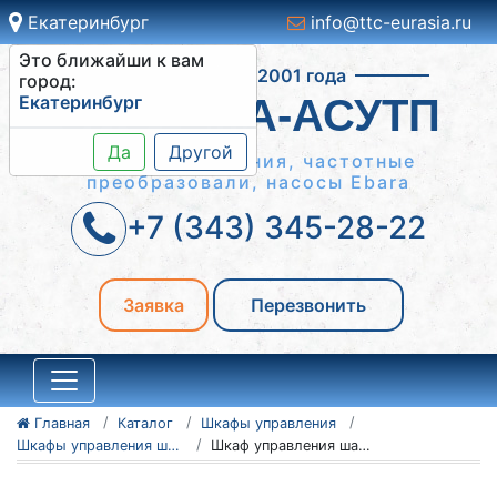
Екатеринбург
info@ttc-eurasia.ru
Это ближайши к вам
Работаем с 2001 года
город:
Екатеринбург
СИСТЕМА-АСУТП
Да
Другой
Шкафы управления, частотные
преобразовали, насосы Ebara
+7 (343) 345-28-22
Заявка
Перезвонить
Главная
Каталог
Шкафы управления
Шкафы управления шахтными вентиляторами
Шкаф управления шахтным вентилятором 6-5.5