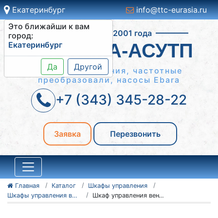
Екатеринбург
info@ttc-eurasia.ru
Это ближайши к вам
Работаем с 2001 года
город:
Екатеринбург
СИСТЕМА-АСУТП
Да
Другой
Шкафы управления, частотные
преобразовали, насосы Ebara
+7 (343) 345-28-22
Заявка
Перезвонить
Главная
Каталог
Шкафы управления
Шкафы управления вентиляторами ШУВ
Шкаф управления вентиляторами ШУВ 1-0.37