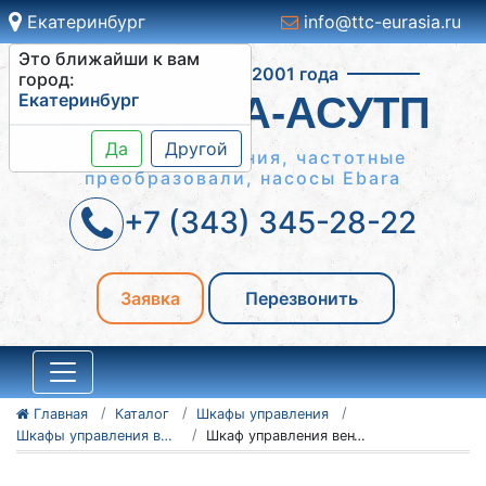
Екатеринбург
info@ttc-eurasia.ru
Это ближайши к вам
Работаем с 2001 года
город:
Екатеринбург
СИСТЕМА-АСУТП
Да
Другой
Шкафы управления, частотные
преобразовали, насосы Ebara
+7 (343) 345-28-22
Заявка
Перезвонить
Главная
Каталог
Шкафы управления
Шкафы управления вентиляторами ШУВ
Шкаф управления вентиляторами ШУВ 1-2.2