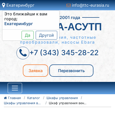
Екатеринбург
info@ttc-eurasia.ru
Это ближайши к вам
Работаем с 2001 года
город:
Екатеринбург
СИСТЕМА-АСУТП
Да
Другой
Шкафы управления, частотные
преобразовали, насосы Ebara
+7 (343) 345-28-22
Заявка
Перезвонить
Главная
Каталог
Шкафы управления
Шкафы управления вентиляторами ШУВ
Шкаф управления вентиляторами ШУВ 1-45