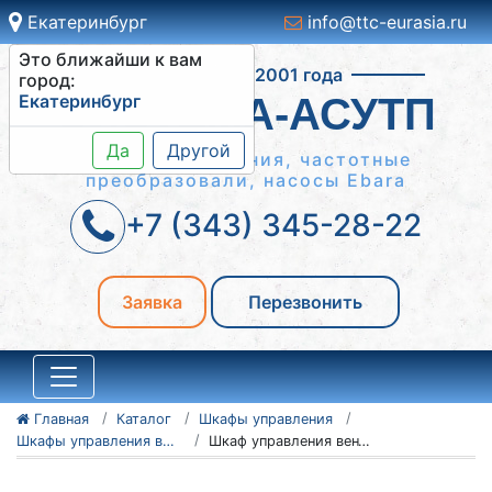
Екатеринбург
info@ttc-eurasia.ru
Это ближайши к вам
Работаем с 2001 года
город:
Екатеринбург
СИСТЕМА-АСУТП
Да
Другой
Шкафы управления, частотные
преобразовали, насосы Ebara
+7 (343) 345-28-22
Заявка
Перезвонить
Главная
Каталог
Шкафы управления
Шкафы управления вентиляторами ШУВ
Шкаф управления вентиляторами ШУВ 2-18.5