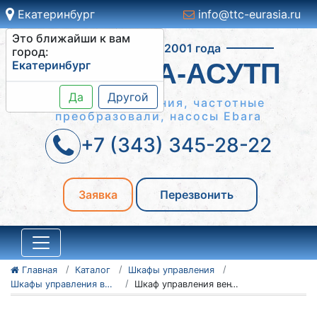
Екатеринбург
info@ttc-eurasia.ru
Это ближайши к вам
Работаем с 2001 года
город:
Екатеринбург
СИСТЕМА-АСУТП
Да
Другой
Шкафы управления, частотные
преобразовали, насосы Ebara
+7 (343) 345-28-22
Заявка
Перезвонить
Главная
Каталог
Шкафы управления
Шкафы управления вентиляторами ШУВ
Шкаф управления вентиляторами ШУВ 4-18.5