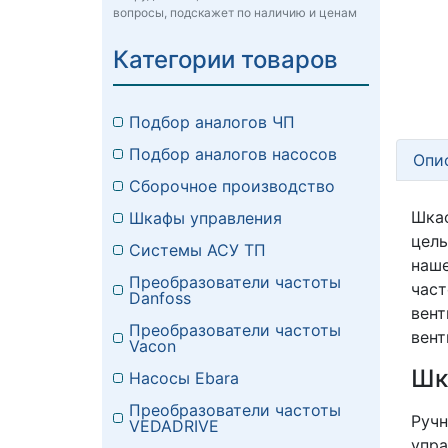
вопросы, подскажет по наличию и ценам
Категории товаров
Подбор аналогов ЧП
Подбор аналогов насосов
Опи
Сборочное производство
Шкаф
Шкафы управления
цель
Системы АСУ ТП
наш
Преобразователи частоты
час
Danfoss
вен
Преобразователи частоты
вент
Vacon
Шк
Насосы Ebara
Преобразователи частоты
Руч
VEDADRIVE
упра