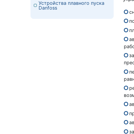
Устройства плавного пуска
Danfoss
с
п
п
а
рабо
з
пре
п
рав
р
воз
а
п
а
з