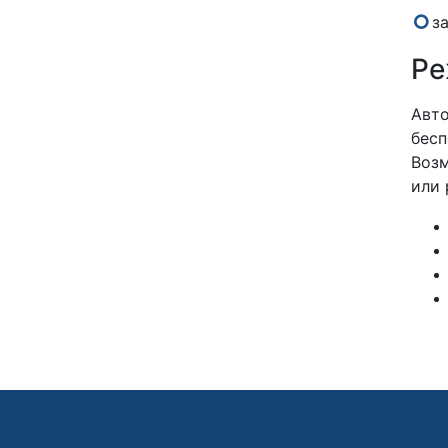
з
Ре
Авто
бесп
Возм
или 