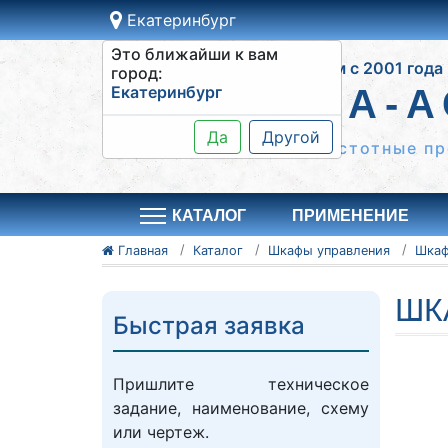
Екатеринбург
Это ближайши к вам
Работаем с 2001 года
город:
Екатеринбург
СИСТЕМА-А
Да
Другой
Шкафы управления, частотные пр
КАТАЛОГ
ПРИМЕНЕНИЕ
Главная
Каталог
Шкафы управления
ШК
Быстрая заявка
Пришлите техническое
задание, наименование, схему
или чертеж.