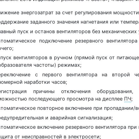
нижение энергозатрат за счет регулирования мощности
оддержание заданного значения нагнетания или темпер
лавный пуск и останов вентиляторов без механических 
втоматическое подключение резервного вентилятора
чего;
апуск вентиляторов в ручном (прямой пуск от питающе
образователя частоты) режимах;
ереключение с первого вентилятора на второй ч
номерной наработки часов;
егистрация причины отключения оборудования,
можностью последующего просмотра на дисплее
ПЧ
;
втоматическое повторное включение при пропадании/в
редупредительная и аварийная сигнализация;
втоматическое включение резервного вентилятора при 
ащита от неисправностей в электросети;