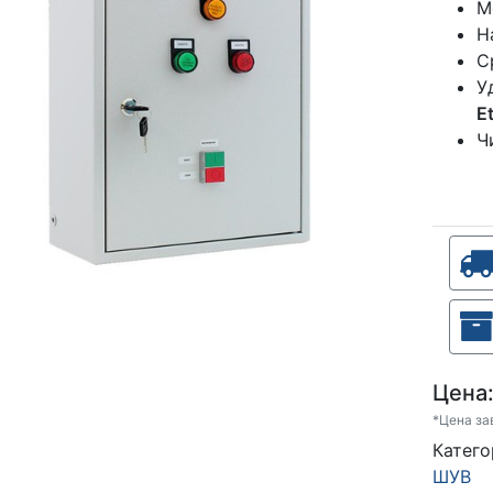
М
Н
С
У
E
Ч
Цена
*Цена за
Катег
ШУВ