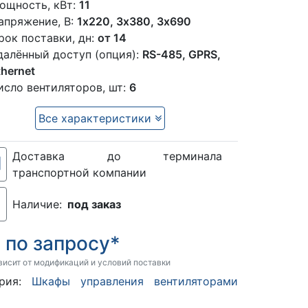
ощность, кВт:
11
апряжение, В:
1x220, 3х380, 3х690
рок поставки, дн:
от 14
далённый доступ (опция):
RS-485, GPRS,
thernet
исло вентиляторов, шт:
6
Все характеристики
Доставка до терминала
транспортной компании
Наличие:
под заказ
по запросу*
:
висит от модификаций и условий поставки
ория:
Шкафы управления вентиляторами