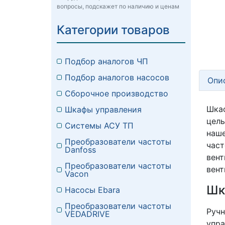
вопросы, подскажет по наличию и ценам
Категории товаров
Подбор аналогов ЧП
Подбор аналогов насосов
Опи
Сборочное производство
Шкаф
Шкафы управления
цель
Системы АСУ ТП
наш
Преобразователи частоты
час
Danfoss
вен
Преобразователи частоты
вент
Vacon
Шк
Насосы Ebara
Преобразователи частоты
Руч
VEDADRIVE
упра