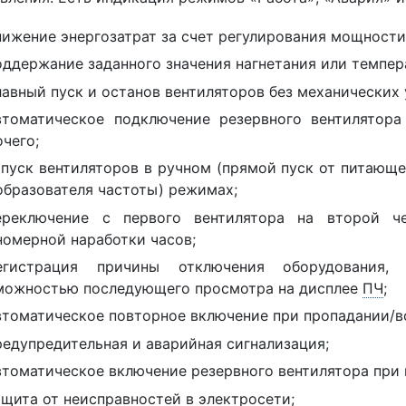
нижение энергозатрат за счет регулирования мощности
оддержание заданного значения нагнетания или темпер
лавный пуск и останов вентиляторов без механических 
втоматическое подключение резервного вентилятора
чего;
апуск вентиляторов в ручном (прямой пуск от питающе
образователя частоты) режимах;
ереключение с первого вентилятора на второй ч
номерной наработки часов;
егистрация причины отключения оборудования,
можностью последующего просмотра на дисплее
ПЧ
;
втоматическое повторное включение при пропадании/в
редупредительная и аварийная сигнализация;
втоматическое включение резервного вентилятора при 
ащита от неисправностей в электросети;