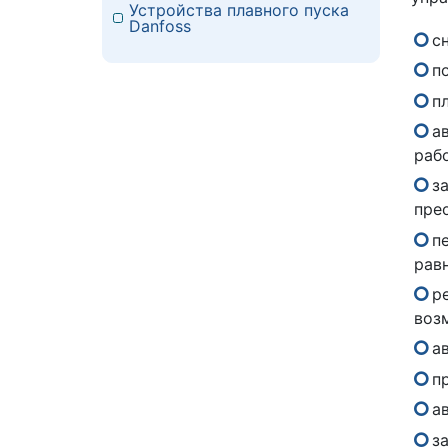
Устройства плавного пуска
Danfoss
с
п
п
а
рабо
з
пре
п
рав
р
воз
а
п
а
з