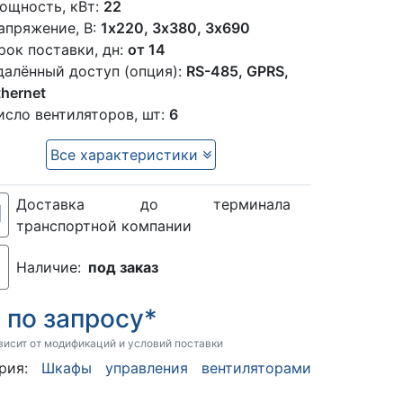
ощность, кВт:
22
апряжение, В:
1x220, 3х380, 3х690
рок поставки, дн:
от 14
далённый доступ (опция):
RS-485, GPRS,
thernet
исло вентиляторов, шт:
6
Все характеристики
Доставка до терминала
транспортной компании
Наличие:
под заказ
по запросу*
:
висит от модификаций и условий поставки
ория:
Шкафы управления вентиляторами