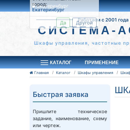
Екатеринбург
Это ближайши к вам
Работаем с 2001 года
город:
Екатеринбург
СИСТЕМА-А
Да
Другой
Шкафы управления, частотные пр
КАТАЛОГ
ПРИМЕНЕНИЕ
Главная
Каталог
Шкафы управления
ШК
Быстрая заявка
Пришлите техническое
задание, наименование, схему
или чертеж.