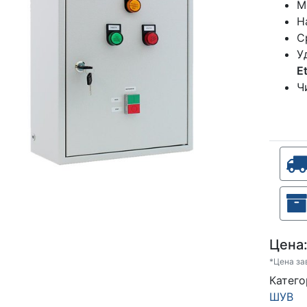
М
Н
С
У
E
Ч
Цена
*Цена за
Катег
ШУВ