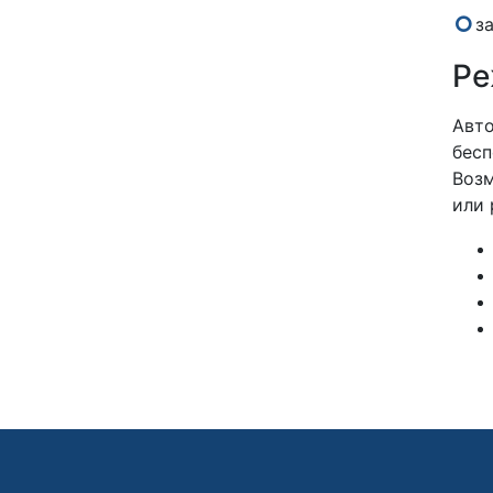
з
Ре
Авто
бесп
Возм
или 