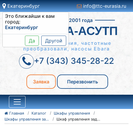
Екатеринбург
info@ttc-eurasia.ru
Это ближайши к вам
Работаем с 2001 года
город:
Екатеринбург
СИСТЕМА-АСУТП
Да
Другой
Шкафы управления, частотные
преобразовали, насосы Ebara
+7 (343) 345-28-22
Заявка
Перезвонить
Главная
Каталог
Шкафы управления
Шкафы управления задвижками ШУЗ
Шкаф управления задвижкой ШУЗ 1-2.2