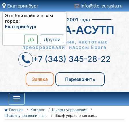
Екатеринбург
info@ttc-eurasia.ru
Это ближайши к вам
Работаем с 2001 года
город:
Екатеринбург
СИСТЕМА-АСУТП
Да
Другой
Шкафы управления, частотные
преобразовали, насосы Ebara
+7 (343) 345-28-22
Заявка
Перезвонить
Главная
Каталог
Шкафы управления
Шкафы управления задвижками ШУЗ
Шкаф управления задвижкой ШУЗ 4-45