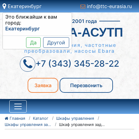
Екатеринбург
info@ttc-eurasia.ru
Это ближайши к вам
Работаем с 2001 года
город:
Екатеринбург
СИСТЕМА-АСУТП
Да
Другой
Шкафы управления, частотные
преобразовали, насосы Ebara
+7 (343) 345-28-22
Заявка
Перезвонить
Главная
Каталог
Шкафы управления
Шкафы управления задвижками ШУЗ
Шкаф управления задвижкой ШУЗ 6-55