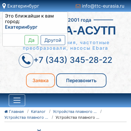
Екатеринбург
info@ttc-eurasia.ru
Это ближайши к вам
Работаем с 2001 года
город:
Екатеринбург
СИСТЕМА-АСУТП
Да
Другой
Шкафы управления, частотные
преобразовали, насосы Ebara
+7 (343) 345-28-22
Заявка
Перезвонить
Главная
Каталог
Устройства плавного пуска Danfoss
Устройства плавного пуска Danfoss серии VLT MCD 500
Устройства плавного пуска Danfoss VLT MCD 500 134N9357