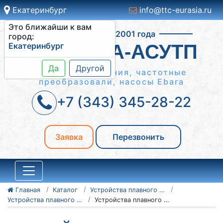
Екатеринбург
info@ttc-eurasia.ru
Это ближайши к вам
Работаем с 2001 года
город:
Екатеринбург
СИСТЕМА-АСУТП
Да
Другой
Шкафы управления, частотные
преобразовали, насосы Ebara
+7 (343) 345-28-22
Заявка
Перезвонить
Главная
Каталог
Устройства плавного пуска Danfoss
Устройства плавного пуска Danfoss серии VLT MCD 500
Устройства плавного пуска Danfoss VLT MCD 500 175G5501