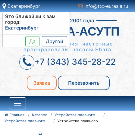
Екатеринбург
info@ttc-eurasia.ru
Это ближайши к вам
Работаем с 2001 года
город:
Екатеринбург
СИСТЕМА-АСУТП
Да
Другой
Шкафы управления, частотные
преобразовали, насосы Ebara
+7 (343) 345-28-22
Заявка
Перезвонить
Главная
Каталог
Устройства плавного пуска Danfoss
Устройства плавного пуска Danfoss серии VLT MCD 500
Устройства плавного пуска Danfoss VLT MCD 500 175G5512