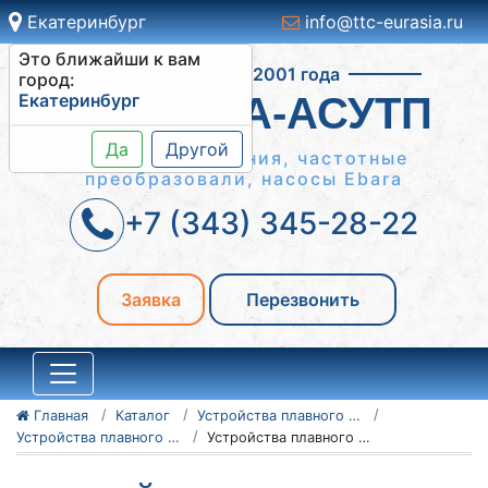
Екатеринбург
info@ttc-eurasia.ru
Это ближайши к вам
Работаем с 2001 года
город:
Екатеринбург
СИСТЕМА-АСУТП
Да
Другой
Шкафы управления, частотные
преобразовали, насосы Ebara
+7 (343) 345-28-22
Заявка
Перезвонить
Главная
Каталог
Устройства плавного пуска Danfoss
Устройства плавного пуска Danfoss серии VLT MCD 500
Устройства плавного пуска Danfoss VLT MCD 500 175G5539