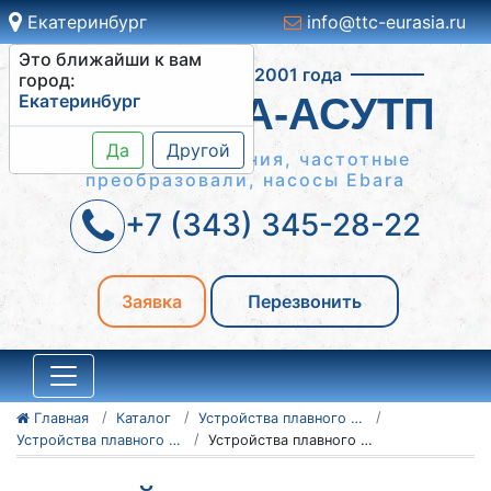
Екатеринбург
info@ttc-eurasia.ru
Это ближайши к вам
Работаем с 2001 года
город:
Екатеринбург
СИСТЕМА-АСУТП
Да
Другой
Шкафы управления, частотные
преобразовали, насосы Ebara
+7 (343) 345-28-22
Заявка
Перезвонить
Главная
Каталог
Устройства плавного пуска Danfoss
Устройства плавного пуска Danfoss серии VLT MCD 500
Устройства плавного пуска Danfoss VLT MCD 500 175G5562