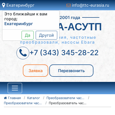
Екатеринбург
info@ttc-eurasia.ru
Это ближайши к вам
Работаем с 2001 года
город:
Екатеринбург
СИСТЕМА-АСУТП
Да
Другой
Шкафы управления, частотные
преобразовали, насосы Ebara
+7 (343) 345-28-22
Заявка
Перезвонить
Главная
Каталог
Преобразователи частоты Vacon
Преобразователи частоты Vacon серии 100 Flow
Преобразователь частоты Vacon 100 Flow 135N0534