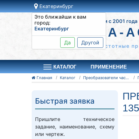
Екатеринбург
Это ближайши к вам
Работаем с 2001 года
город:
Екатеринбург
СИСТЕМА-А
Да
Другой
Шкафы управления, частотные пр
КАТАЛОГ
ПРИМЕНЕНИЕ
Главная
Каталог
Преобразователи частоты Vacon
ПР
Быстрая заявка
13
Пришлите техническое
задание, наименование, схему
или чертеж.