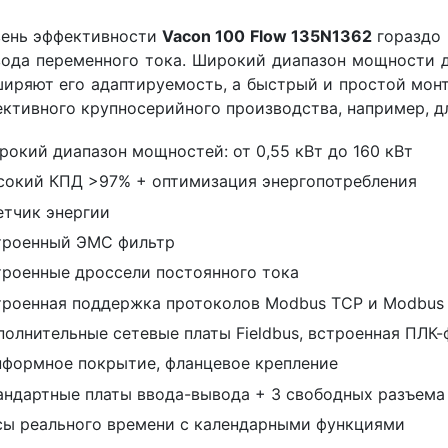
вень эффективности
Vacon 100 Flow 135N1362
гораздо 
ода переменного тока. Широкий диапазон мощности д
иряют его адаптируемость, а быстрый и простой монт
ктивного крупносерийного производства, например, д
рокий диапазон мощностей: от 0,55 кВт до 160 кВт
сокий КПД >97% + оптимизация энергопотребления
етчик энергии
троенный ЭМС фильтр
троенные дроссели постоянного тока
роенная поддержка протоколов Modbus TCP и Modbus RTU
полнительные сетевые платы Fieldbus, встроенная ПЛК
нформное покрытие, фланцевое крепление
андартные платы ввода-вывода + 3 свободных разъема
сы реального времени с календарными функциями