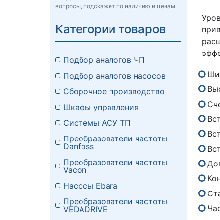
вопросы, подскажет по наличию и ценам
Уро
Категории товаров
прив
расш
эффе
Подбор аналогов ЧП
Ши
Подбор аналогов насосов
Вы
Сборочное производство
Сч
Шкафы управления
Вс
Системы АСУ ТП
Вс
Преобразователи частоты
Danfoss
Вст
Преобразователи частоты
До
Vacon
Ко
Насосы Ebara
Ст
Преобразователи частоты
Ча
VEDADRIVE