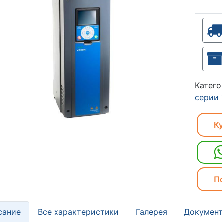
Катег
серии 
Ку
П
сание
Все характеристики
Галерея
Документ