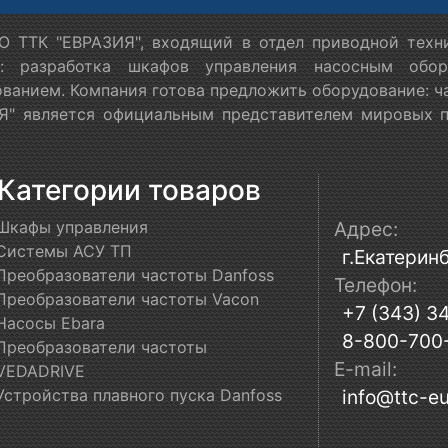
 ТТК "ЕВРАЗИЯ", входящий в отдел приводной техн
я: разработка шкафов управления насосным обору
ванием. Компания готова предложить оборудование: ч
" является официальным представителем мировых пр
Категории товаров
Шкафы управления
Адрес:
Системы АСУ ТП
г.Екатеринб
Преобразователи частоты Danfoss
Телефон:
Преобразователи частоты Vacon
+7 (343) 3
Насосы Ebara
8-800-700
Преобразователи частоты
E-mail:
VEDADRIVE
Устройства плавного пуска Danfoss
info@ttc-eu