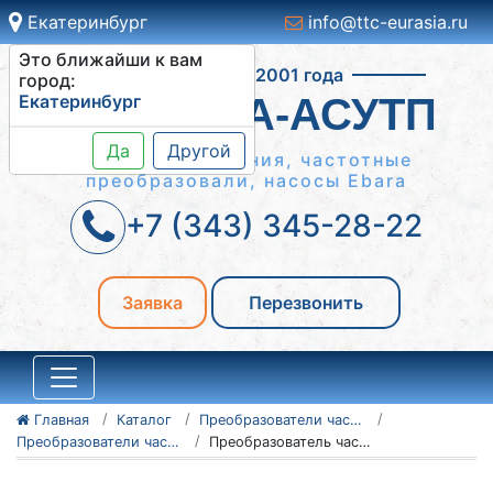
Екатеринбург
info@ttc-eurasia.ru
Это ближайши к вам
Работаем с 2001 года
город:
Екатеринбург
СИСТЕМА-АСУТП
Да
Другой
Шкафы управления, частотные
преобразовали, насосы Ebara
+7 (343) 345-28-22
Заявка
Перезвонить
Главная
Каталог
Преобразователи частоты Vacon
Преобразователи частоты Vacon серии 100 Flow
Преобразователь частоты Vacon 100 Flow 135N2202