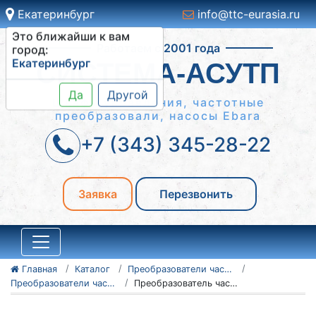
Екатеринбург
info@ttc-eurasia.ru
Это ближайши к вам
Работаем с 2001 года
город:
Екатеринбург
СИСТЕМА-АСУТП
Да
Другой
Шкафы управления, частотные
преобразовали, насосы Ebara
+7 (343) 345-28-22
Заявка
Перезвонить
Главная
Каталог
Преобразователи частоты Vacon
Преобразователи частоты Vacon серии 100 Flow
Преобразователь частоты Vacon 100 Flow 135N7481