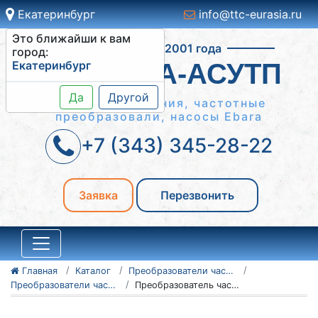
Екатеринбург
info@ttc-eurasia.ru
Это ближайши к вам
Работаем с 2001 года
город:
Екатеринбург
СИСТЕМА-АСУТП
Да
Другой
Шкафы управления, частотные
преобразовали, насосы Ebara
+7 (343) 345-28-22
Заявка
Перезвонить
Главная
Каталог
Преобразователи частоты Vacon
Преобразователи частоты Vacon серии 20
Преобразователь частоты Vacon 20 135N0510