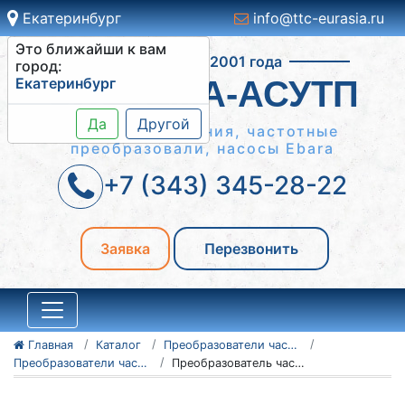
Екатеринбург
info@ttc-eurasia.ru
Это ближайши к вам
Работаем с 2001 года
город:
Екатеринбург
СИСТЕМА-АСУТП
Да
Другой
Шкафы управления, частотные
преобразовали, насосы Ebara
+7 (343) 345-28-22
Заявка
Перезвонить
Главная
Каталог
Преобразователи частоты Vacon
Преобразователи частоты Vacon серии NXC, NXP/NXS
Преобразователь частоты Vacon NXC, NXP/NXS 134X0297