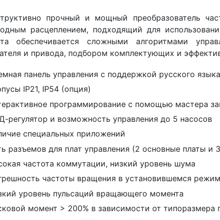
структивно прочный и мощный преобразователь ча
бодным расцеплением, подходящий для использован
ота обеспечивается сложными алгоритмами управ
ателя и привода, подбором комплектующих и эффекти
емная панель управления с поддержкой русского язык
пусы IP21, IP54 (опция)
терактивное программирование с помощью мастера за
Д-регулятор и возможность управления до 5 насосов
личие специальных приложений
ть разъемов для плат управления (2 основные платы и 
сокая частота коммутации, низкий уровень шума
грешность частоты вращения в установившемся режим
зкий уровень пульсаций вращающего момента
сковой момент > 200% в зависимости от типоразмера 