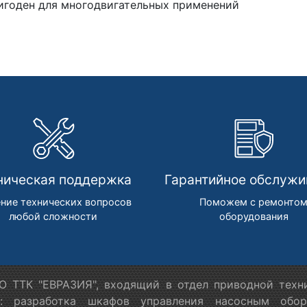
игоден для многодвигательных применений
ническая поддержка
Гарантийное обслужи
ние технических вопросов
Поможем с ремонто
любой сложности
оборудования
 ТТК "ЕВРАЗИЯ", входящий в отдел приводной техн
я: разработка шкафов управления насосным обору