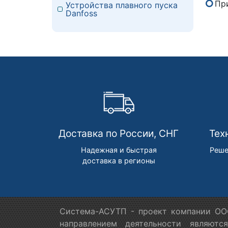
Пр
Устройства плавного пуска
Danfoss
Доставка по России, СНГ
Тех
Надежная и быстрая
Реше
доставка в регионы
Система-АСУТП - проект компании ООО
направлением деятельности являютс