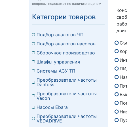
вопросы, подскажет по наличию и ценам
Кон
Категории товаров
сво
раб
двиг
Подбор аналогов ЧП
Съ
Подбор аналогов насосов
Кор
Сборочное производство
Ин
Шкафы управления
ПИ
Системы АСУ ТП
На
Преобразователи частоты
Danfoss
Пя
Преобразователи частоты
Вы
Vacon
По
Насосы Ebara
Ни
Преобразователи частоты
Пу
VEDADRIVE