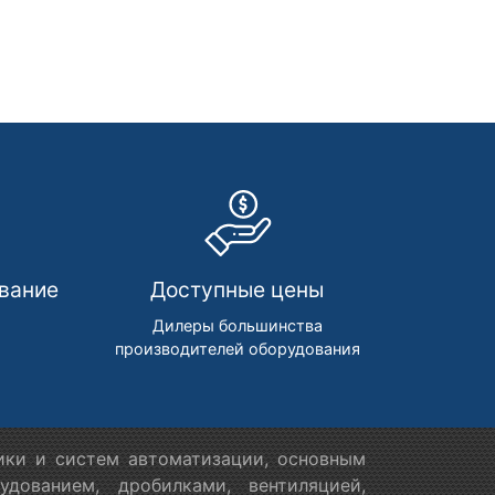
вание
Доступные цены
м
Дилеры большинства
производителей оборудования
ики и систем автоматизации, основным
дованием, дробилками, вентиляцией,