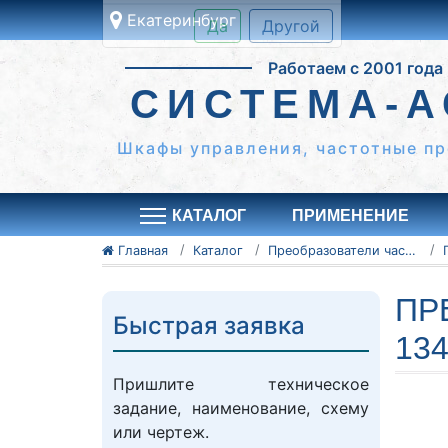
Екатеринбург
Это ближайши к вам
Работаем с 2001 года
город:
Екатеринбург
СИСТЕМА-А
Да
Другой
Шкафы управления, частотные пр
КАТАЛОГ
ПРИМЕНЕНИЕ
Главная
Каталог
Преобразователи частоты Vacon
ПР
Быстрая заявка
13
Пришлите техническое
задание, наименование, схему
или чертеж.