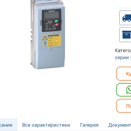
Катег
серии
Ку
П
сание
Все характеристики
Галерея
Документ