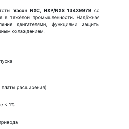
стоты
Vacon NXC, NXP/NXS 134X9979
со
ия в тяжёлой промышленности. Надёжная
ления двигателями, функциями защиты
вным охлаждением.
а
пуска
3 платы расширения)
е < 1%
привода