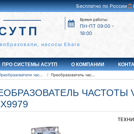
Бесплатно по России
Время работы:
ПН-ПТ 09:00 -
СУТП
18:00
еобразовали, насосы Ebara
ПРО СИСТЕМЫ АСУТП
О КОМПАНИИ
КОНТ
Преобразователи частоты Vacon серии NXC, NXP/NXS
Преобразователь частоты Vacon NXC, NXP/NXS 134X9979
ЕОБРАЗОВАТЕЛЬ ЧАСТОТЫ V
4X9979
ТЕХНИ