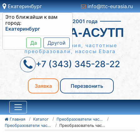
Екатеринбург
info@ttc-eurasia.ru
Это ближайши к вам
Работаем с 2001 года
город:
Екатеринбург
СИСТЕМА-АСУТП
Да
Другой
Шкафы управления, частотные
преобразовали, насосы Ebara
+7 (343) 345-28-22
Заявка
Перезвонить
Главная
Каталог
Преобразователи частоты Vacon
Преобразователи частоты Vacon серии NXC, NXP/NXS
Преобразователь частоты Vacon NXC, NXP/NXS 135N0291