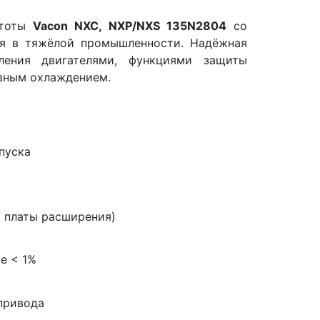
стоты
Vacon NXC, NXP/NXS 135N2804
со
ия в тяжёлой промышленности. Надёжная
ления двигателями, функциями защиты
вным охлаждением.
а
пуска
3 платы расширения)
е < 1%
привода