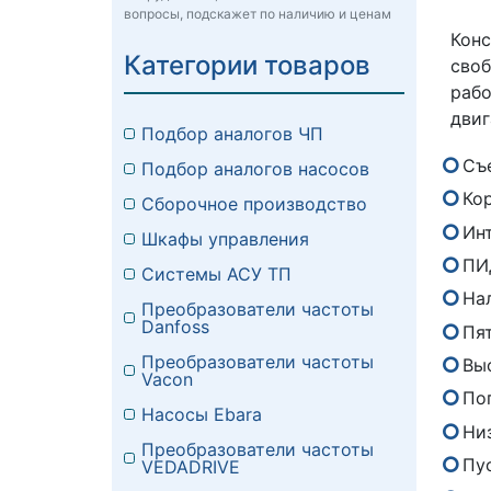
вопросы, подскажет по наличию и ценам
Кон
Категории товаров
сво
раб
двиг
Подбор аналогов ЧП
Съ
Подбор аналогов насосов
Кор
Сборочное производство
Ин
Шкафы управления
ПИ
Системы АСУ ТП
На
Преобразователи частоты
Danfoss
Пя
Преобразователи частоты
Вы
Vacon
По
Насосы Ebara
Ни
Преобразователи частоты
Пу
VEDADRIVE