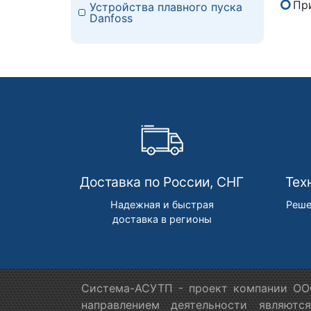
Пр
Устройства плавного пуска
Danfoss
Доставка по России, СНГ
Тех
Надежная и быстрая
Реше
доставка в регионы
Система-АСУТП - проект компании ООО
направлением деятельности являютс