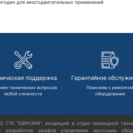
игоден для многодвигательных применений
ническая поддержка
Гарантийное обслужи
ние технических вопросов
Поможем с ремонто
любой сложности
оборудования
 ТТК "ЕВРАЗИЯ", входящий в отдел приводной техн
я: разработка шкафов управления насосным обору