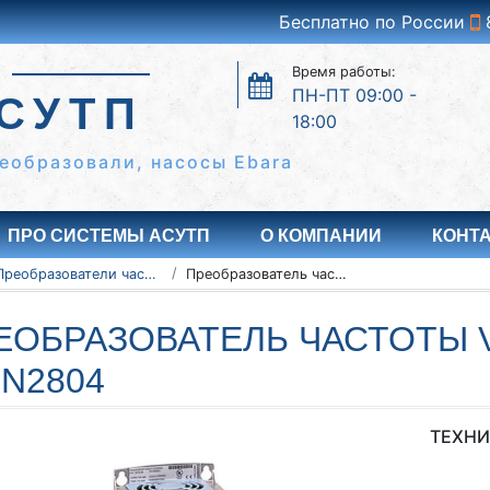
Бесплатно по России
Время работы:
ПН-ПТ 09:00 -
СУТП
18:00
еобразовали, насосы Ebara
ПРО СИСТЕМЫ АСУТП
О КОМПАНИИ
КОНТ
Преобразователи частоты Vacon серии NXC, NXP/NXS
Преобразователь частоты Vacon NXC, NXP/NXS 135N2804
ЕОБРАЗОВАТЕЛЬ ЧАСТОТЫ V
5N2804
ТЕХНИ