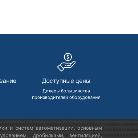
вание
Доступные цены
м
Дилеры большинства
производителей оборудования
ики и систем автоматизации, основным
дованием, дробилками, вентиляцией,