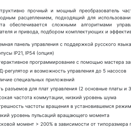
структивно прочный и мощный преобразователь ча
бодным расцеплением, подходящий для использован
ота обеспечивается сложными алгоритмами управ
ателя и привода, подбором комплектующих и эффекти
емная панель управления с поддержкой русского язык
пусы IP21, IP54 (опция)
терактивное программирование с помощью мастера за
Д-регулятор и возможность управления до 5 насосов
личие специальных приложений
ть разъемов для плат управления (2 основные платы и 
сокая частота коммутации, низкий уровень шума
грешность частоты вращения в установившемся режим
зкий уровень пульсаций вращающего момента
сковой момент > 200% в зависимости от типоразмера 