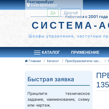
Екатеринбург
Это ближайши к вам
Работаем с 2001 года
город:
Екатеринбург
СИСТЕМА-А
Да
Другой
Шкафы управления, частотные пр
КАТАЛОГ
ПРИМЕНЕНИЕ
Главная
Каталог
Преобразователи частоты Vacon
ПР
Быстрая заявка
13
Пришлите техническое
задание, наименование, схему
или чертеж.