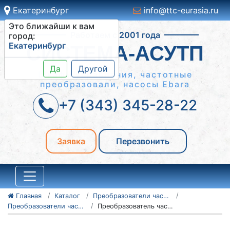
Екатеринбург
info@ttc-eurasia.ru
Это ближайши к вам
Работаем с 2001 года
город:
Екатеринбург
СИСТЕМА-АСУТП
Да
Другой
Шкафы управления, частотные
преобразовали, насосы Ebara
+7 (343) 345-28-22
Заявка
Перезвонить
Главная
Каталог
Преобразователи частоты Vacon
Преобразователи частоты Vacon серии NXC, NXP/NXS
Преобразователь частоты Vacon NXC, NXP/NXS 135N4683