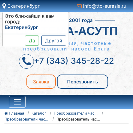
Екатеринбург
info@ttc-eurasia.ru
Это ближайши к вам
Работаем с 2001 года
город:
Екатеринбург
СИСТЕМА-АСУТП
Да
Другой
Шкафы управления, частотные
преобразовали, насосы Ebara
+7 (343) 345-28-22
Заявка
Перезвонить
Главная
Каталог
Преобразователи частоты Vacon
Преобразователи частоты Vacon серии NXC, NXP/NXS
Преобразователь частоты Vacon NXC, NXP/NXS 135N4688