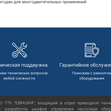
игоден для многодвигательных применений
ническая поддержка
Гарантийное обслужи
ние технических вопросов
Поможем с ремонто
любой сложности
оборудования
 ТТК "ЕВРАЗИЯ", входящий в отдел приводной техн
я: разработка шкафов управления насосным обору