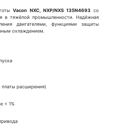
стоты
Vacon NXC, NXP/NXS 135N4693
со
ия в тяжёлой промышленности. Надёжная
ления двигателями, функциями защиты
вным охлаждением.
а
пуска
3 платы расширения)
е < 1%
привода