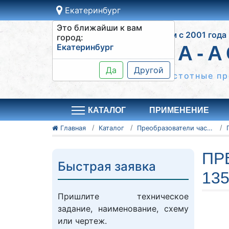
Екатеринбург
Это ближайши к вам
Работаем с 2001 года
город:
Екатеринбург
СИСТЕМА-А
Да
Другой
Шкафы управления, частотные пр
КАТАЛОГ
ПРИМЕНЕНИЕ
Главная
Каталог
Преобразователи частоты Vacon
ПР
Быстрая заявка
13
Пришлите техническое
задание, наименование, схему
или чертеж.