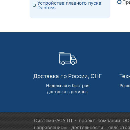
Пр
Устройства плавного пуска
Danfoss
Доставка по России, СНГ
Тех
Надежная и быстрая
Реше
доставка в регионы
Система-АСУТП - проект компании ООО
направлением деятельности являютс