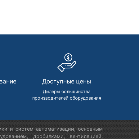
вание
Доступные цены
м
Дилеры большинства
производителей оборудования
ики и систем автоматизации, основным
дованием, дробилками, вентиляцией,