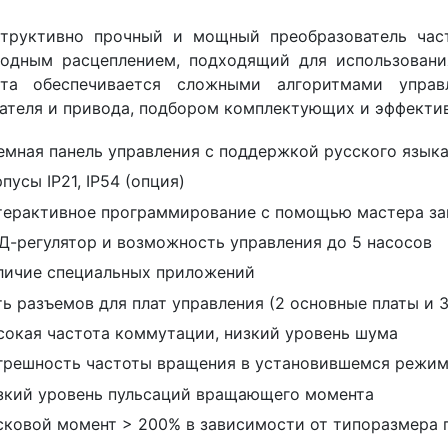
структивно прочный и мощный преобразователь ча
бодным расцеплением, подходящий для использован
ота обеспечивается сложными алгоритмами управ
ателя и привода, подбором комплектующих и эффекти
емная панель управления с поддержкой русского язык
пусы IP21, IP54 (опция)
терактивное программирование с помощью мастера за
Д-регулятор и возможность управления до 5 насосов
личие специальных приложений
ть разъемов для плат управления (2 основные платы и 
сокая частота коммутации, низкий уровень шума
грешность частоты вращения в установившемся режим
зкий уровень пульсаций вращающего момента
сковой момент > 200% в зависимости от типоразмера 