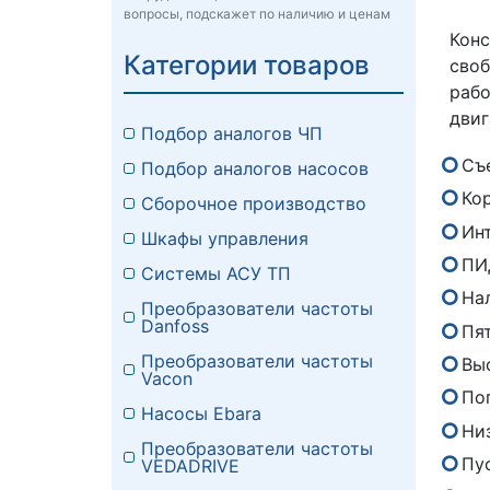
вопросы, подскажет по наличию и ценам
Кон
Категории товаров
сво
раб
двиг
Подбор аналогов ЧП
Съ
Подбор аналогов насосов
Кор
Сборочное производство
Ин
Шкафы управления
ПИ
Системы АСУ ТП
На
Преобразователи частоты
Danfoss
Пя
Преобразователи частоты
Вы
Vacon
По
Насосы Ebara
Ни
Преобразователи частоты
Пу
VEDADRIVE