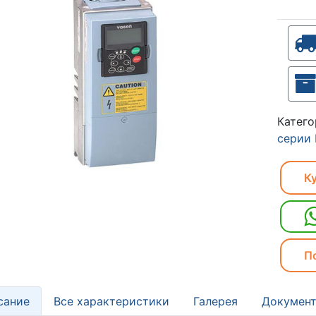
Катег
серии
Ку
П
сание
Все характеристики
Галерея
Документ