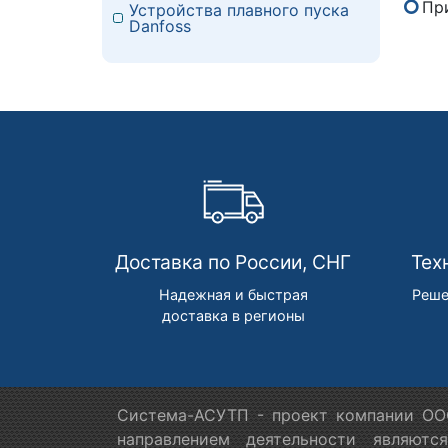
Пр
Устройства плавного пуска
Danfoss
Доставка по России, СНГ
Тех
Надежная и быстрая
Реше
доставка в регионы
Система-АСУТП - проект компании ООО
направлением деятельности являютс