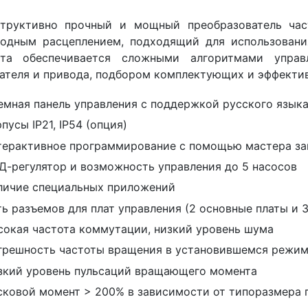
структивно прочный и мощный преобразователь ча
бодным расцеплением, подходящий для использован
ота обеспечивается сложными алгоритмами управ
ателя и привода, подбором комплектующих и эффекти
емная панель управления с поддержкой русского язык
пусы IP21, IP54 (опция)
терактивное программирование с помощью мастера за
Д-регулятор и возможность управления до 5 насосов
личие специальных приложений
ть разъемов для плат управления (2 основные платы и 
сокая частота коммутации, низкий уровень шума
грешность частоты вращения в установившемся режим
зкий уровень пульсаций вращающего момента
сковой момент > 200% в зависимости от типоразмера 