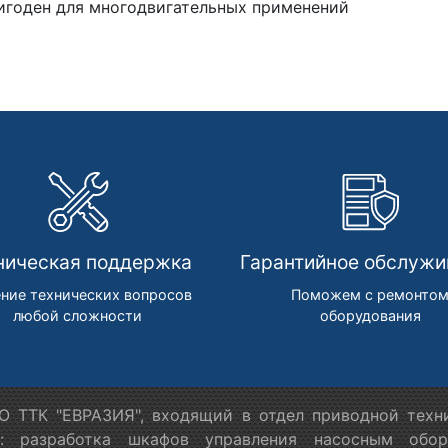
игоден для многодвигательных применений
ническая поддержка
Гарантийное обслужи
ние технических вопросов
Поможем с ремонто
любой сложности
оборудования
 ТТК "ЕВРАЗИЯ", входящий в отдел приводной техн
я: разработка шкафов управления насосным обору