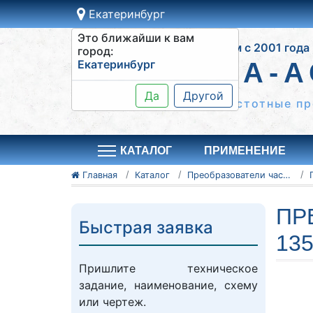
Екатеринбург
Это ближайши к вам
Работаем с 2001 года
город:
Екатеринбург
СИСТЕМА-А
Да
Другой
Шкафы управления, частотные пр
КАТАЛОГ
ПРИМЕНЕНИЕ
Главная
Каталог
Преобразователи частоты Vacon
ПР
Быстрая заявка
13
Пришлите техническое
задание, наименование, схему
или чертеж.