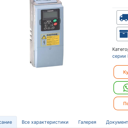
Катег
серии
Ку
П
сание
Все характеристики
Галерея
Документ