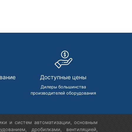
вание
Доступные цены
м
Дилеры большинства
производителей оборудования
ики и систем автоматизации, основным
дованием, дробилками, вентиляцией,