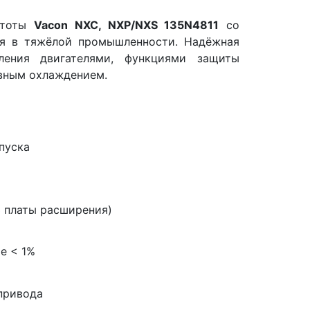
стоты
Vacon NXC, NXP/NXS 135N4811
со
ия в тяжёлой промышленности. Надёжная
ления двигателями, функциями защиты
вным охлаждением.
а
пуска
3 платы расширения)
е < 1%
привода