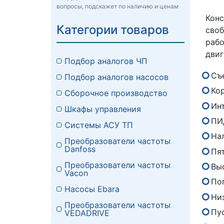
вопросы, подскажет по наличию и ценам
Кон
Категории товаров
сво
раб
двиг
Подбор аналогов ЧП
Съ
Подбор аналогов насосов
Кор
Сборочное производство
Ин
Шкафы управления
ПИ
Системы АСУ ТП
На
Преобразователи частоты
Danfoss
Пя
Преобразователи частоты
Вы
Vacon
По
Насосы Ebara
Ни
Преобразователи частоты
Пу
VEDADRIVE