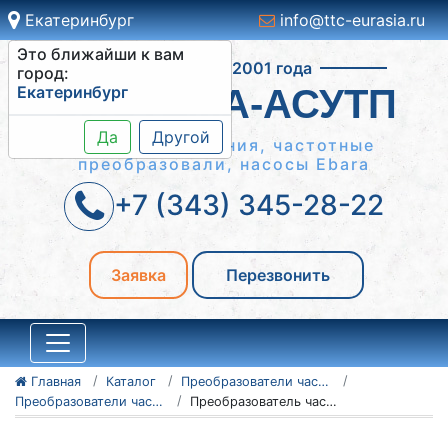
Екатеринбург
info@ttc-eurasia.ru
Это ближайши к вам
Работаем с 2001 года
город:
Екатеринбург
СИСТЕМА-АСУТП
Да
Другой
Шкафы управления, частотные
преобразовали, насосы Ebara
+7 (343) 345-28-22
Заявка
Перезвонить
Главная
Каталог
Преобразователи частоты Vacon
Преобразователи частоты Vacon серии NXC, NXP/NXS
Преобразователь частоты Vacon NXC, NXP/NXS 135N4956