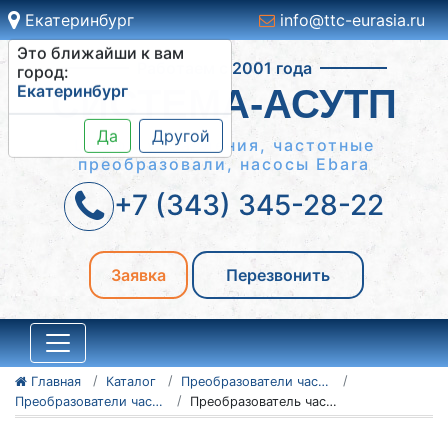
Екатеринбург
info@ttc-eurasia.ru
Это ближайши к вам
Работаем с 2001 года
город:
Екатеринбург
СИСТЕМА-АСУТП
Да
Другой
Шкафы управления, частотные
преобразовали, насосы Ebara
+7 (343) 345-28-22
Заявка
Перезвонить
Главная
Каталог
Преобразователи частоты Vacon
Преобразователи частоты Vacon серии NXC, NXP/NXS
Преобразователь частоты Vacon NXC, NXP/NXS 135N9146