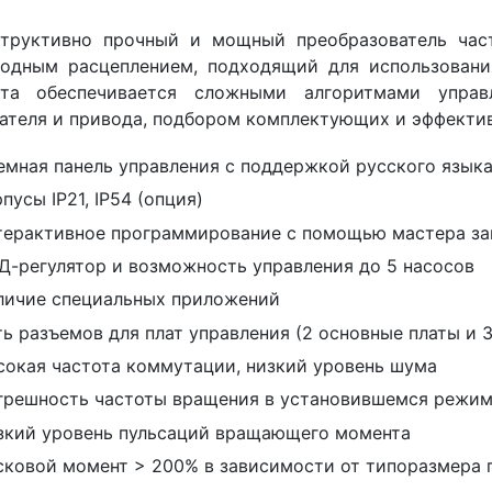
структивно прочный и мощный преобразователь ча
бодным расцеплением, подходящий для использован
ота обеспечивается сложными алгоритмами управ
ателя и привода, подбором комплектующих и эффекти
емная панель управления с поддержкой русского язык
пусы IP21, IP54 (опция)
терактивное программирование с помощью мастера за
Д-регулятор и возможность управления до 5 насосов
личие специальных приложений
ть разъемов для плат управления (2 основные платы и 
сокая частота коммутации, низкий уровень шума
грешность частоты вращения в установившемся режим
зкий уровень пульсаций вращающего момента
сковой момент > 200% в зависимости от типоразмера 