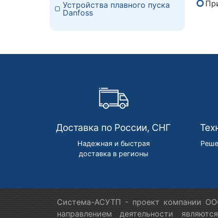
Пр
Устройства плавного пуска
Danfoss
Доставка по России, СНГ
Тех
Надежная и быстрая
Реше
доставка в регионы
Система-АСУТП - проект компании ООО
направлением деятельности являютс