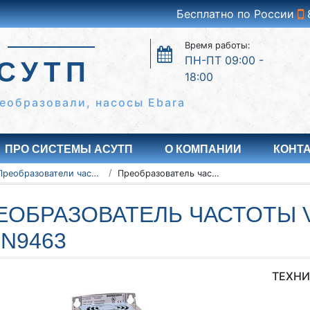
Бесплатно по России
Время работы:
ПН-ПТ 09:00 -
СУТП
18:00
еобразовали, насосы Ebara
ПРО СИСТЕМЫ АСУТП
О КОМПАНИИ
КОНТ
Преобразователи частоты Vacon серии NXC, NXP/NXS
Преобразователь частоты Vacon NXC, NXP/NXS 135N9463
ЕОБРАЗОВАТЕЛЬ ЧАСТОТЫ V
5N9463
ТЕХНИ