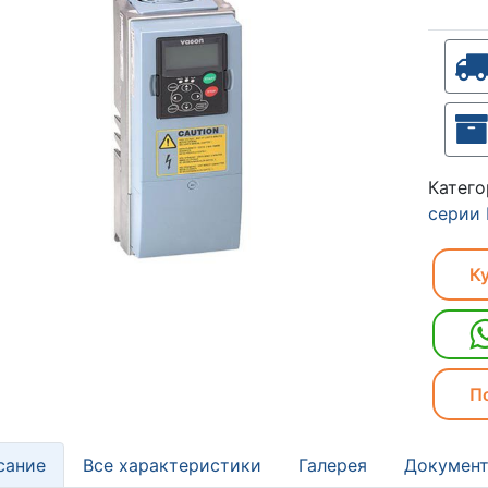
Катег
серии
Ку
П
сание
Все характеристики
Галерея
Документ