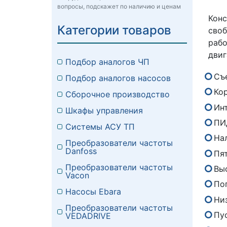
вопросы, подскажет по наличию и ценам
Кон
Категории товаров
сво
раб
двиг
Подбор аналогов ЧП
Съ
Подбор аналогов насосов
Кор
Сборочное производство
Ин
Шкафы управления
ПИ
Системы АСУ ТП
На
Преобразователи частоты
Danfoss
Пя
Преобразователи частоты
Вы
Vacon
По
Насосы Ebara
Ни
Преобразователи частоты
Пу
VEDADRIVE