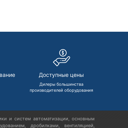
вание
Доступные цены
м
Дилеры большинства
производителей оборудования
ики и систем автоматизации, основным
дованием, дробилками, вентиляцией,