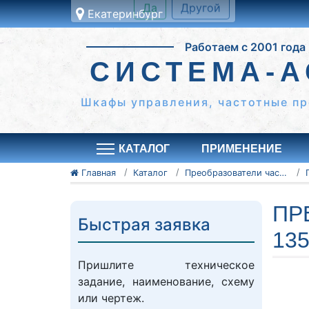
Екатеринбург
Это ближайши к вам
город:
Работаем с 2001 года
Екатеринбург
СИСТЕМА-А
Да
Другой
Шкафы управления, частотные пр
КАТАЛОГ
ПРИМЕНЕНИЕ
Главная
Каталог
Преобразователи частоты Vacon
ПР
Быстрая заявка
13
Пришлите техническое
задание, наименование, схему
или чертеж.