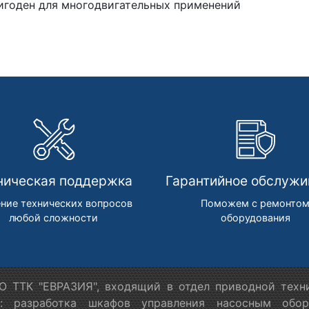
игоден для многодвигательных применений
ническая поддержка
Гарантийное обслужи
ние технических вопросов
Поможем с ремонто
любой сложности
оборудования
 ТТК "ЕВРАЗИЯ", входящий в отдел приводной техн
я: разработка шкафов управления насосным обору