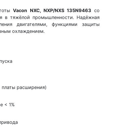
стоты
Vacon NXC, NXP/NXS 135N9463
со
ия в тяжёлой промышленности. Надёжная
ления двигателями, функциями защиты
вным охлаждением.
а
пуска
3 платы расширения)
е < 1%
привода