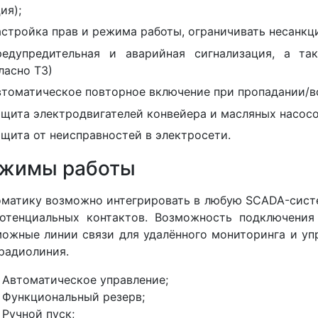
ия);
астройка прав и режима работы, ограничивать несанкц
редупредительная и аварийная сигнализация, а т
ласно ТЗ)
втоматическое повторное включение при пропадании/в
ащита электродвигателей конвейера и масляных насосо
ащита от неисправностей в электросети.
жимы работы
матику возможно интегрировать в любую SCADA-сист
отенциальных контактов. Возможность подключения
ожные линии связи для удалённого мониторинга и упр
радиолиния.
Автоматическое управление;
Функциональный резерв;
Ручной пуск;