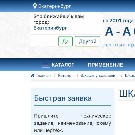
Екатеринбург
Это ближайши к вам
Работаем с 2001 года
город:
Екатеринбург
СИСТЕМА-А
Да
Другой
Шкафы управления, частотные пр
КАТАЛОГ
ПРИМЕНЕНИЕ
Главная
Каталог
Шкафы управления
ШК
Быстрая заявка
Пришлите техническое
задание, наименование, схему
или чертеж.