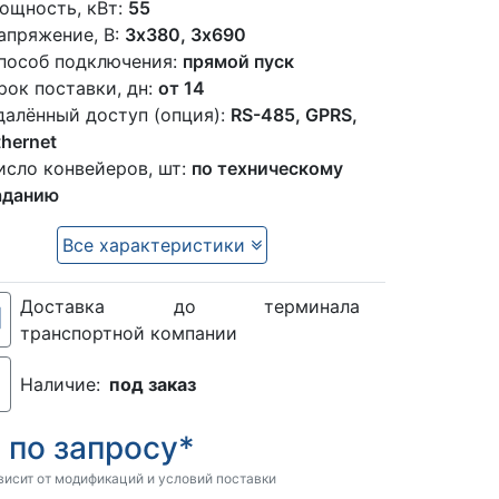
ощность, кВт:
55
апряжение, В:
3х380, 3х690
пособ подключения:
прямой пуск
рок поставки, дн:
от 14
далённый доступ (опция):
RS-485, GPRS,
thernet
исло конвейеров, шт:
по техническому
аданию
Все характеристики
Доставка до терминала
транспортной компании
Наличие:
под заказ
по запросу*
:
висит от модификаций и условий поставки