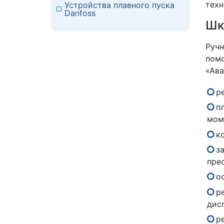
техн
Устройства плавного пуска
Danfoss
Шк
Ручн
помо
«Ава
р
п
мом
к
з
пре
о
р
дис
р