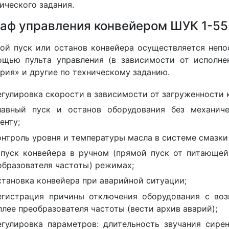
ического задания.
аф управления конвейером ШУК 1-55
ой пуск или останов конвейера осуществляется непо
щью пульта управления (в зависимости от исполне
рия» и другие по техническому заданию.
егулировка скорости в зависимости от загруженности 
лавный пуск и останов оборудования без механиче
енту;
онтроль уровня и температуры масла в системе смазки
апуск конвейера в ручном (прямой пуск от питающей
образователя частоты) режимах;
становка конвейера при аварийной ситуации;
егистрация причины отключения оборудования с во
плее преобразователя частоты (вести архив аварий);
егулировка параметров: длительность звучания сире