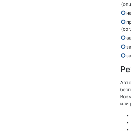
(опц
н
п
(сог
а
з
з
Ре
Авто
бесп
Возм
или 