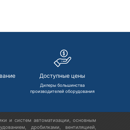
вание
Доступные цены
м
Дилеры большинства
производителей оборудования
ики и систем автоматизации, основным
дованием, дробилками, вентиляцией,