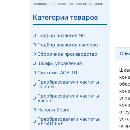
вопросы, подскажет по наличию и ценам
Категории товаров
Подбор аналогов ЧП
Подбор аналогов насосов
Опи
Сборочное производство
Шкафы управления
Шка
Системы АСУ ТП
кон
Преобразователи частоты
обе
Danfoss
конв
Преобразователи частоты
упр
Vacon
конв
Насосы Ebara
отс
уст
Преобразователи частоты
VEDADRIVE
ава