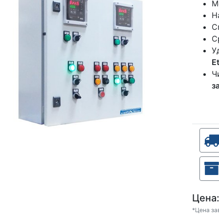
М
Н
С
С
У
E
Ч
з
Цена
*Цена за