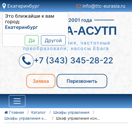
Екатеринбург
info@ttc-eurasia.ru
Это ближайши к вам
Работаем с 2001 года
город:
Екатеринбург
СИСТЕМА-АСУТП
Да
Другой
Шкафы управления, частотные
преобразовали, насосы Ebara
+7 (343) 345-28-22
Заявка
Перезвонить
Главная
Каталог
Шкафы управления
Шкафы управления конвейерами
Шкаф управления конвейером ШУК 1-75