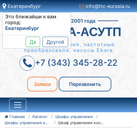
Екатеринбург
info@ttc-eurasia.ru
Это ближайши к вам
Работаем с 2001 года
город:
Екатеринбург
СИСТЕМА-АСУТП
Да
Другой
Шкафы управления, частотные
преобразовали, насосы Ebara
+7 (343) 345-28-22
Заявка
Перезвонить
Главная
Каталог
Шкафы управления
Шкафы управления конвейерами
Шкаф управления конвейером ШУК 2-90