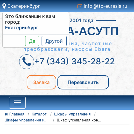
Екатеринбург
info@ttc-eurasia.ru
Это ближайши к вам
Работаем с 2001 года
город:
Екатеринбург
СИСТЕМА-АСУТП
Да
Другой
Шкафы управления, частотные
преобразовали, насосы Ebara
+7 (343) 345-28-22
Заявка
Перезвонить
Главная
Каталог
Шкафы управления
Шкафы управления конвейерами
Шкаф управления конвейером ШУК 3-90