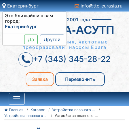
Екатеринбург
info@ttc-eurasia.ru
Это ближайши к вам
Работаем с 2001 года
город:
Екатеринбург
СИСТЕМА-АСУТП
Да
Другой
Шкафы управления, частотные
преобразовали, насосы Ebara
+7 (343) 345-28-22
Заявка
Перезвонить
Главная
Каталог
Устройства плавного пуска Danfoss
Устройства плавного пуска Danfoss серии VLT MCD 200
Устройства плавного пуска Danfoss VLT MCD 200 175G5184