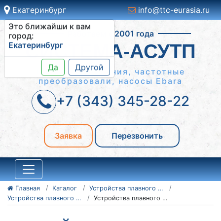
Екатеринбург
info@ttc-eurasia.ru
Это ближайши к вам
Работаем с 2001 года
город:
Екатеринбург
СИСТЕМА-АСУТП
Да
Другой
Шкафы управления, частотные
преобразовали, насосы Ebara
+7 (343) 345-28-22
Заявка
Перезвонить
Главная
Каталог
Устройства плавного пуска Danfoss
Устройства плавного пуска Danfoss серии VLT MCD 200
Устройства плавного пуска Danfoss VLT MCD 200 175G5220