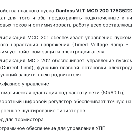
ойства плавного пуска
Danfoss VLT MCD 200 175G522
ат для того чтобы предохранить подключенные к ни
овых токов и оптимизировать работу всех составляющ
дификация MCD 201 обеспечивает управление пуском
ного нарастания напряжения (Timed Voltage Ramp - 
ним устройством защиты электродвигателя
дификация MCD 202 обеспечивает управление пуском
(Current Limit), функцию плавной остановки электро
функций защиты электродвигателя
ухфазное управление
томатическая адаптация под частоту сети (50/60 Гц)
воротный цифровой регулятор обеспечивает точную н
троенное шунтирование тиристоров
од для термистора
ограммное обеспечение для управления УПП