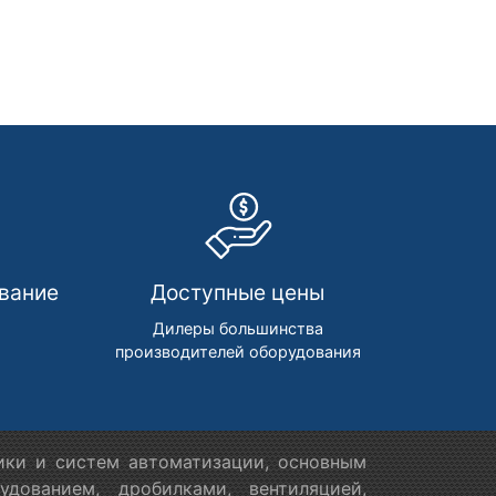
вание
Доступные цены
м
Дилеры большинства
производителей оборудования
ики и систем автоматизации, основным
дованием, дробилками, вентиляцией,