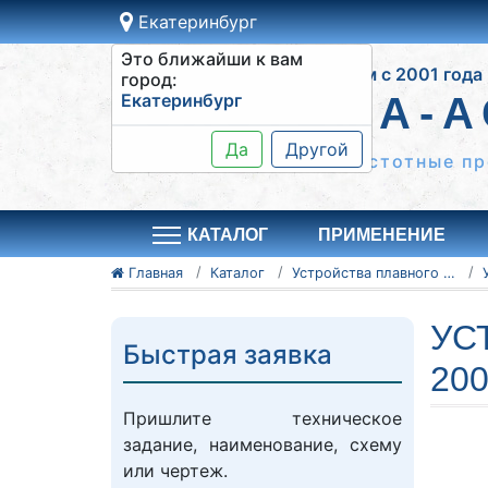
Екатеринбург
Это ближайши к вам
Работаем с 2001 года
город:
Екатеринбург
СИСТЕМА-А
Да
Другой
Шкафы управления, частотные пр
КАТАЛОГ
ПРИМЕНЕНИЕ
Главная
Каталог
Устройства плавного пуска Danfoss
УС
Быстрая заявка
200
Пришлите техническое
задание, наименование, схему
или чертеж.