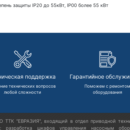
пень защиты IP20 до 55кВт, IP00 более 55 кВт
ническая поддержка
Гарантийное обслужи
ние технических вопросов
Поможем с ремонто
любой сложности
оборудования
 ТТК "ЕВРАЗИЯ", входящий в отдел приводной техн
я: разработка шкафов управления насосным обору