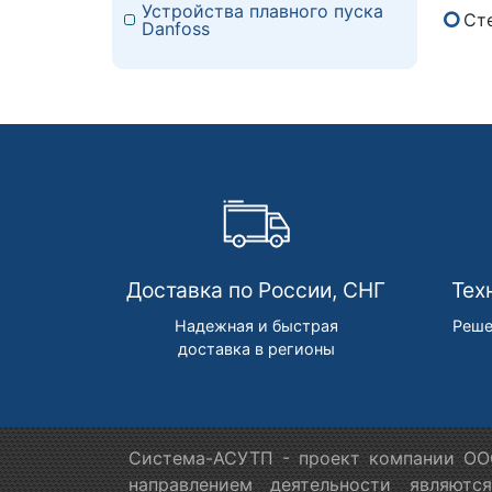
Устройства плавного пуска
Сте
Danfoss
Доставка по России, СНГ
Тех
Надежная и быстрая
Реше
доставка в регионы
Система-АСУТП - проект компании ООО
направлением деятельности являютс