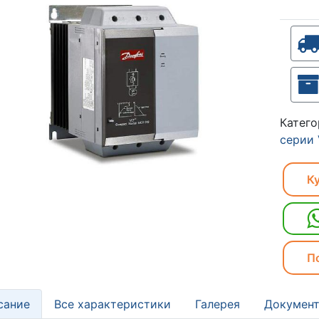
Катег
серии
Ку
П
сание
Все характеристики
Галерея
Документ