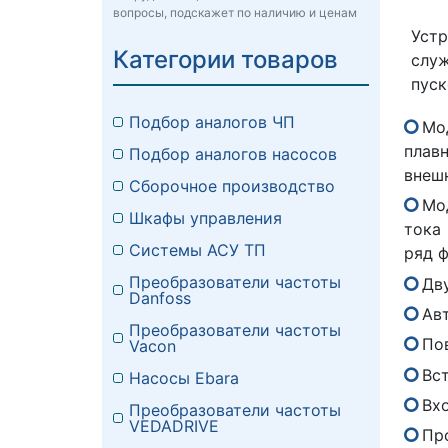
вопросы, подскажет по наличию и ценам
Устр
Категории товаров
служ
пуск
Подбор аналогов ЧП
Мо
плав
Подбор аналогов насосов
внеш
Сборочное производство
Мо
Шкафы управления
тока 
Системы АСУ ТП
ряд 
Преобразователи частоты
Дв
Danfoss
Ав
Преобразователи частоты
По
Vacon
Вс
Насосы Ebara
Вх
Преобразователи частоты
VEDADRIVE
Пр