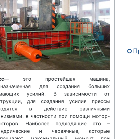
П
сс
— это простейшая машина,
дназначенная для создания больших
мающих усилий. В зависимости от
струкции, для создания усилия прессы
водятся в действие различными
низмами, в частности при помощи мотор-
укторов. Наиболее подходящие это –
индрические и червячные, которые
спечивают максимальный момент при