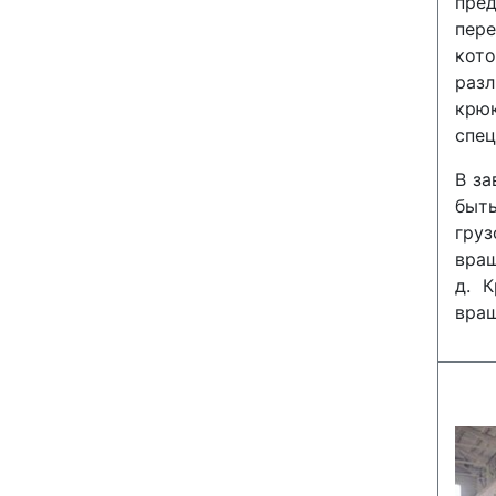
пре
пер
кот
раз
крю
спец
В за
быт
груз
вращ
д. 
вращ