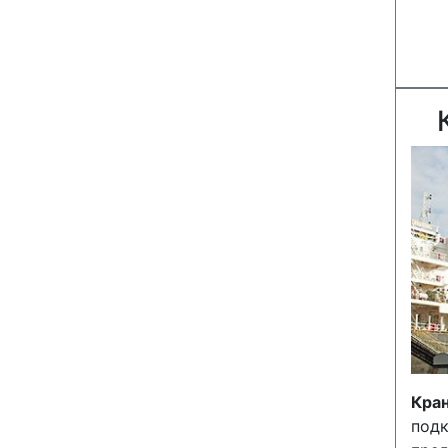
Кра
по