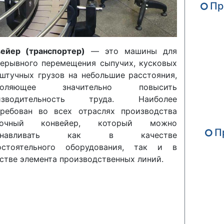
Пр
вейер (транспортер)
— это машины для
ерывного перемещения сыпучих, кусковых
штучных грузов на небольшие расстояния,
воляющее значительно повысить
изводительность труда. Наиболее
требован во всех отраслях производства
точный конвейер, который можно
П
танавливать как в качестве
остоятельного оборудования, так и в
стве элемента производственных линий.