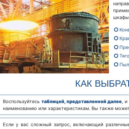
напра
приме
шкафы 
Кон
Кра
Пре
Тяг
Пыл
КАК ВЫБРА
Воспользуйтесь
таблицей, представленной далее
, 
наименованию или характеристикам. Вы также може
Если у вас сложный запрос, включающий различны