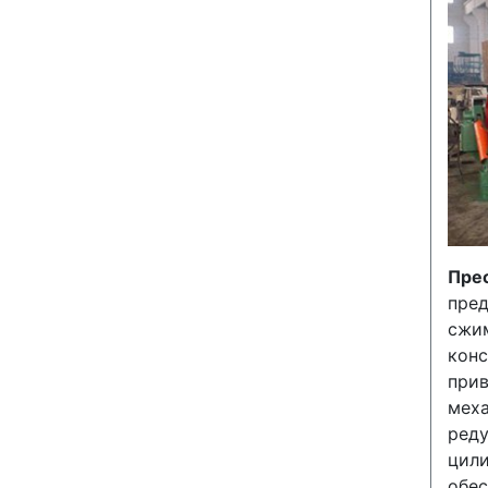
Пре
пре
сжи
кон
при
меха
ред
цил
обе