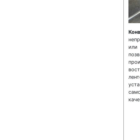
Кон
непр
или 
поз
про
вос
лен
ус
сам
каче