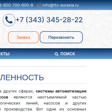
8-800-700-600-8
info@ttc-eurasia.ru
+7 (343) 345-28-22
Заявка
Перезвонить
АКТЫ
ПОИСК
ШЛЕННОСТЬ
в других сферах,
системы автоматизации
ссов
являются неотъемлемой частью
логических линий, насосов и других
м производства. Вот одни из основных