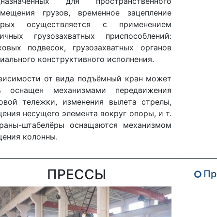
дназначенных для пространственного
емещения грузов, временное зацепление
орых осуществляется с применением
личных грузозахватных приспособлений:
ковых подвесок, грузозахватных органов
иального конструктивного исполнения.
висимости от вида подъёмный кран может
ь оснащен механизмами передвижения
овой тележки, изменения вылета стрелы,
ения несущего элемента вокруг опоры, и т.
Краны-штабелёры оснащаются механизмом
ения колонны.
ПРЕССЫ
Пр