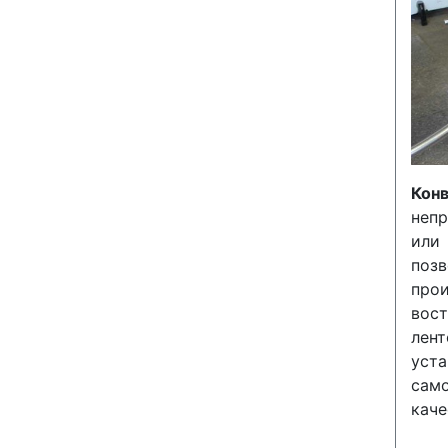
Кон
непр
или 
поз
про
вос
лен
ус
сам
каче