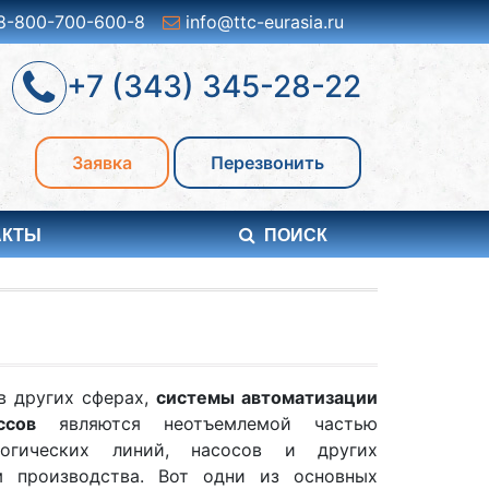
8-800-700-600-8
info@ttc-eurasia.ru
+7 (343) 345-28-22
Заявка
Перезвонить
АКТЫ
ПОИСК
в других сферах,
системы автоматизации
ссов
являются неотъемлемой частью
логических линий, насосов и других
м производства. Вот одни из основных