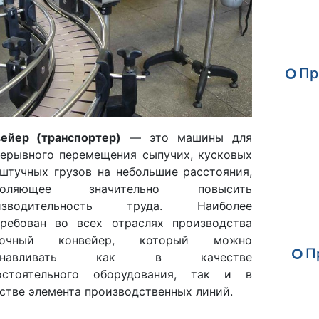
Пр
вейер (транспортер)
— это машины для
ерывного перемещения сыпучих, кусковых
штучных грузов на небольшие расстояния,
воляющее значительно повысить
изводительность труда. Наиболее
требован во всех отраслях производства
точный конвейер, который можно
П
танавливать как в качестве
остоятельного оборудования, так и в
стве элемента производственных линий.