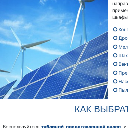
напра
приме
шкафы 
Кон
Дро
Мел
Шах
Вен
Пре
Нас
Пыл
КАК ВЫБРА
Воспользуйтесь
таблицей, представленной далее
, 