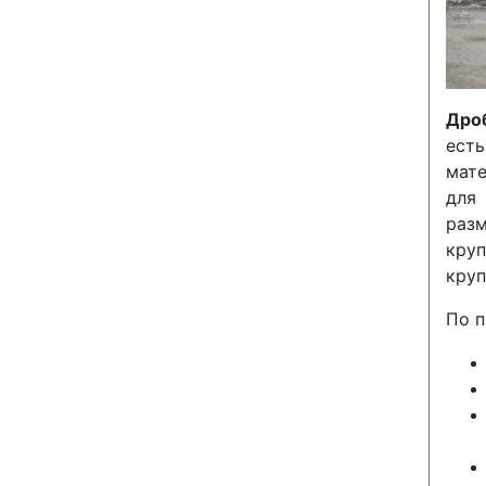
Дро
ест
мат
для 
раз
кру
круп
По п