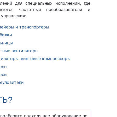
влений для специальных исполнений, где
няются частотные преобразователи и
управления:
вейеры и транспортеры
билки
ьницы
тные вентиляторы
тиляторы, винтовые компрессоры
ссы
осы
еуловители
ТЬ?
и подберите подходящее оборудование по