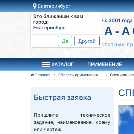
Екатеринбург
Это ближайши к вам
Работаем с 2001 года
город:
Екатеринбург
СИСТЕМА-А
Да
Другой
Шкафы управления, частотные пр
КАТАЛОГ
ПРИМЕНЕНИЕ
Главная
Область применения систем АСУТП
СП
Быстрая заявка
Пришлите техническое
задание, наименование, схему
или чертеж.